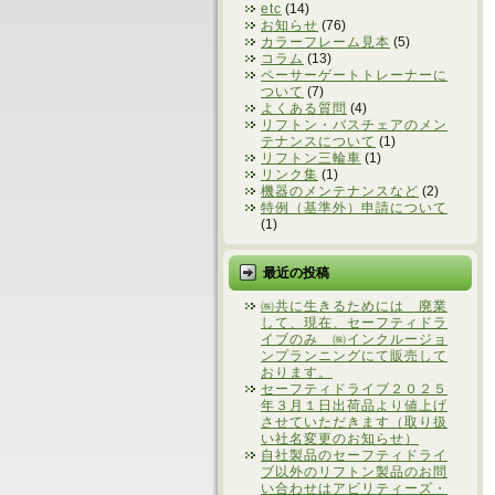
etc
(14)
お知らせ
(76)
カラーフレーム見本
(5)
コラム
(13)
ペーサーゲートトレーナーに
ついて
(7)
よくある質問
(4)
リフトン・バスチェアのメン
テナンスについて
(1)
リフトン三輪車
(1)
リンク集
(1)
機器のメンテナンスなど
(2)
特例（基準外）申請について
(1)
最近の投稿
㈱共に生きるためには 廃業
して、現在、セーフティドラ
イブのみ ㈱インクルージョ
ンプランニングにて販売して
おります。
セーフティドライブ２０２５
年３月１日出荷品より値上げ
させていただきます（取り扱
い社名変更のお知らせ）
自社製品のセーフティドライ
ブ以外のリフトン製品のお問
い合わせはアビリティーズ・