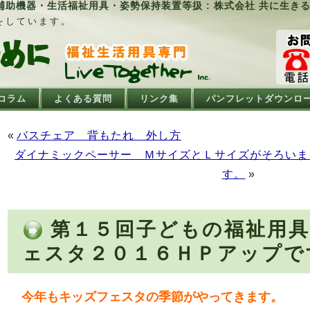
助機器・生活福祉用具・姿勢保持装置等扱 : 株式会社 共に生き
をしています。
コラム
よくある質問
リンク集
パンフレットダウンロ
«
バスチェア 背もたれ 外し方
ダイナミックペーサー ＭサイズとＬサイズがそろいま
す。
»
第１５回子どもの福祉用
ェスタ２０１６ＨＰアップで
今年もキッズフェスタの季節がやってきます。