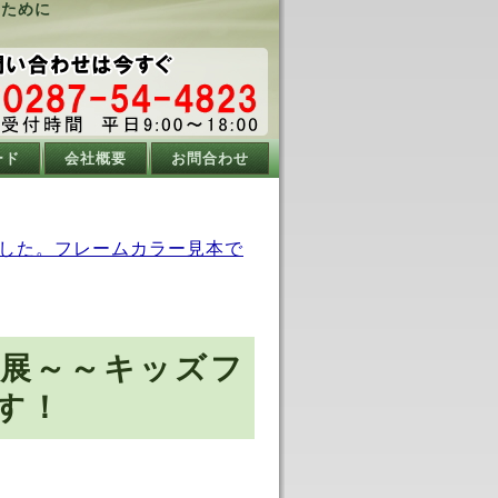
るために
ード
会社概要
お問合わせ
した。フレームカラー見本で
具展～～キッズフ
す！