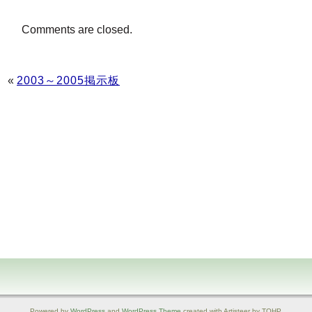
Comments are closed.
«
2003～2005掲示板
Powered by
WordPress
and
WordPress Theme
created with Artisteer by TOHP.