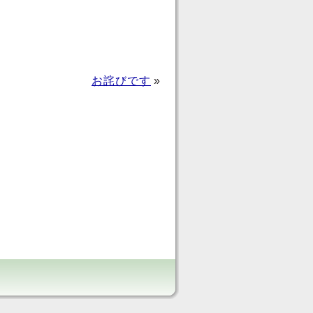
お詫びです
»