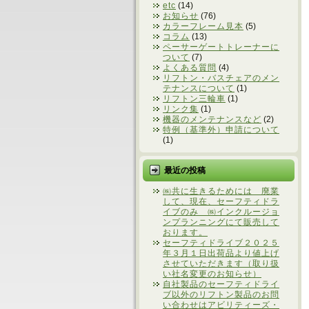
etc
(14)
お知らせ
(76)
カラーフレーム見本
(5)
コラム
(13)
ペーサーゲートトレーナーに
ついて
(7)
よくある質問
(4)
リフトン・バスチェアのメン
テナンスについて
(1)
リフトン三輪車
(1)
リンク集
(1)
機器のメンテナンスなど
(2)
特例（基準外）申請について
(1)
最近の投稿
㈱共に生きるためには 廃業
して、現在、セーフティドラ
イブのみ ㈱インクルージョ
ンプランニングにて販売して
おります。
セーフティドライブ２０２５
年３月１日出荷品より値上げ
させていただきます（取り扱
い社名変更のお知らせ）
自社製品のセーフティドライ
ブ以外のリフトン製品のお問
い合わせはアビリティーズ・