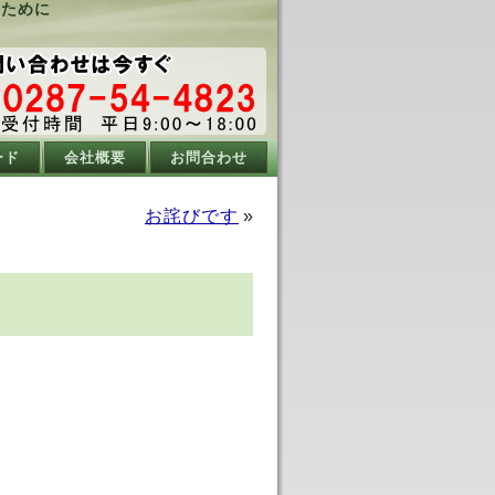
るために
ード
会社概要
お問合わせ
お詫びです
»