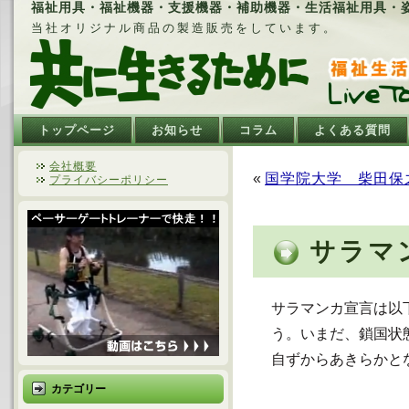
福祉用具・福祉機器・支援機器・補助機器・生活福祉用具・姿勢
当社オリジナル商品の製造販売をしています。
トップページ
お知らせ
コラム
よくある質問
会社概要
«
国学院大学 柴田保
プライバシーポリシー
サラマ
サラマンカ宣言は以
う。いまだ、鎖国状
自ずからあきらかと
カテゴリー