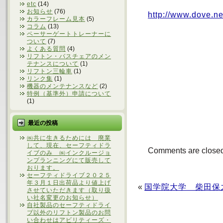
etc
(14)
お知らせ
(76)
http://www.dove.n
カラーフレーム見本
(5)
コラム
(13)
ペーサーゲートトレーナーに
ついて
(7)
よくある質問
(4)
リフトン・バスチェアのメン
テナンスについて
(1)
リフトン三輪車
(1)
リンク集
(1)
機器のメンテナンスなど
(2)
特例（基準外）申請について
(1)
最近の投稿
㈱共に生きるためには 廃業
して、現在、セーフティドラ
Comments are close
イブのみ ㈱インクルージョ
ンプランニングにて販売して
おります。
セーフティドライブ２０２５
年３月１日出荷品より値上げ
«
国学院大学 柴田保
させていただきます（取り扱
い社名変更のお知らせ）
自社製品のセーフティドライ
ブ以外のリフトン製品のお問
い合わせはアビリティーズ・