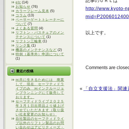
記事のＵＲＬは
etc
(14)
お知らせ
(76)
http://www.kyoto-np
カラーフレーム見本
(5)
コラム
(13)
mid=P2006012400
ペーサーゲートトレーナーに
ついて
(7)
よくある質問
(4)
以上です。
リフトン・バスチェアのメン
テナンスについて
(1)
リフトン三輪車
(1)
リンク集
(1)
機器のメンテナンスなど
(2)
特例（基準外）申請について
(1)
Comments are close
最近の投稿
㈱共に生きるためには 廃業
して、現在、セーフティドラ
«
「自立支援法」関連
イブのみ ㈱インクルージョ
ンプランニングにて販売して
おります。
セーフティドライブ２０２５
年３月１日出荷品より値上げ
させていただきます（取り扱
い社名変更のお知らせ）
自社製品のセーフティドライ
ブ以外のリフトン製品のお問
い合わせはアビリティーズ・