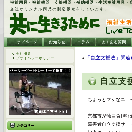
福祉用具・福祉機器・支援機器・補助機器・生活福祉用具・姿勢
当社オリジナル商品の製造販売をしています。
トップページ
お知らせ
コラム
よくある質問
会社概要
«
「自立支援法」関連
プライバシーポリシー
自立支
ちょっとマシなニュ
京都市が独自負担軽
障害者自立支援サー
カテゴリー