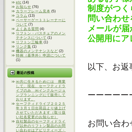
etc
(14)
制度がつく
お知らせ
(76)
カラーフレーム見本
(5)
コラム
(13)
問い合わせ
ペーサーゲートトレーナーに
ついて
(7)
メールが届
よくある質問
(4)
リフトン・バスチェアのメン
公開用にア
テナンスについて
(1)
リフトン三輪車
(1)
リンク集
(1)
機器のメンテナンスなど
(2)
特例（基準外）申請について
(1)
以下、お返
最近の投稿
㈱共に生きるためには 廃業
して、現在、セーフティドラ
イブのみ ㈱インクルージョ
ーーーーー
ンプランニングにて販売して
おります。
セーフティドライブ２０２５
年３月１日出荷品より値上げ
させていただきます（取り扱
い社名変更のお知らせ）
お問い合わ
自社製品のセーフティドライ
ブ以外のリフトン製品のお問
い合わせはアビリティーズ・