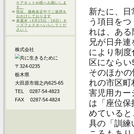
ケアネット㈱様へお願いしま
す。
新たに、日
現在、価格改定中でご迷惑を
おかけしております
う項目をつ
来週末（4月15日・16日）キ
ッズフェスタへいらしてくだ
れは、ある
さい！
兄が日弁連
株式会社
により制度
区にならい5
〒324-0235
そのほかの
栃木県
れの市区町
大田原市堀之内625-65
害児用カー
TEL 0287-54-4823
FAX 0287-54-4824
は「座位保
めていると
具の「訓練い
ころもあり