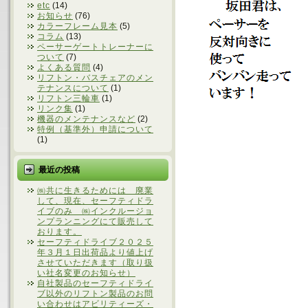
etc
(14)
お知らせ
(76)
カラーフレーム見本
(5)
コラム
(13)
ペーサーゲートトレーナーに
ついて
(7)
よくある質問
(4)
リフトン・バスチェアのメン
テナンスについて
(1)
リフトン三輪車
(1)
リンク集
(1)
機器のメンテナンスなど
(2)
特例（基準外）申請について
(1)
最近の投稿
㈱共に生きるためには 廃業
して、現在、セーフティドラ
イブのみ ㈱インクルージョ
ンプランニングにて販売して
おります。
セーフティドライブ２０２５
年３月１日出荷品より値上げ
させていただきます（取り扱
い社名変更のお知らせ）
自社製品のセーフティドライ
ブ以外のリフトン製品のお問
い合わせはアビリティーズ・