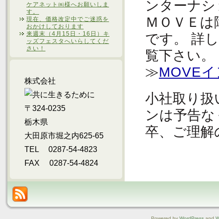
ンターナシ
ケアネット㈱様へお願いしま
す。
ＭＯＶＥは
現在、価格改定中でご迷惑を
おかけしております
来週末（4月15日・16日）キ
です。 詳
ッズフェスタへいらしてくだ
さい！
覧下さい。
≫
MOVE
株式会社
小社取り扱
〒324-0235
ンは予告な
栃木県
卒、ご理解
大田原市堀之内625-65
TEL 0287-54-4823
FAX 0287-54-4824
Powered by
WordPress
and
W