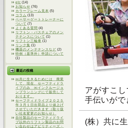
etc
(14)
お知らせ
(76)
カラーフレーム見本
(5)
コラム
(13)
ペーサーゲートトレーナーに
ついて
(7)
よくある質問
(4)
リフトン・バスチェアのメン
テナンスについて
(1)
リフトン三輪車
(1)
リンク集
(1)
機器のメンテナンスなど
(2)
特例（基準外）申請について
(1)
最近の投稿
㈱共に生きるためには 廃業
して、現在、セーフティドラ
アがすこし
イブのみ ㈱インクルージョ
ンプランニングにて販売して
おります。
手伝いがで
セーフティドライブ２０２５
年３月１日出荷品より値上げ
させていただきます（取り扱
い社名変更のお知らせ）
自社製品のセーフティドライ
(株）共に
ブ以外のリフトン製品のお問
い合わせはアビリティーズ・